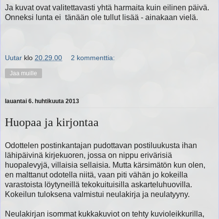
Ja kuvat ovat valitettavasti yhtä harmaita kuin eilinen päivä.
Onneksi lunta ei tänään ole tullut lisää - ainakaan vielä.
Uutar
klo
20.29.00
2 kommenttia:
Jaa muille
lauantai 6. huhtikuuta 2013
Huopaa ja kirjontaa
Odottelen postinkantajan pudottavan postiluukusta ihan
lähipäivinä kirjekuoren, jossa on nippu erivärisiä
huopalevyjä, villaisia sellaisia. Mutta kärsimätön kun olen,
en malttanut odotella niitä, vaan piti vähän jo kokeilla
varastoista löytyneillä tekokuituisilla askarteluhuovilla.
Kokeilun tuloksena valmistui neulakirja ja neulatyyny.
Neulakirjan isommat kukkakuviot on tehty kuvioleikkurilla,