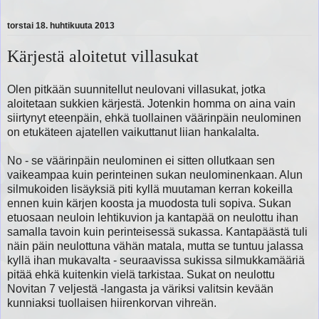
torstai 18. huhtikuuta 2013
Kärjestä aloitetut villasukat
Olen pitkään suunnitellut neulovani villasukat, jotka
aloitetaan sukkien kärjestä. Jotenkin homma on aina vain
siirtynyt eteenpäin, ehkä tuollainen väärinpäin neulominen
on etukäteen ajatellen vaikuttanut liian hankalalta.
No - se väärinpäin neulominen ei sitten ollutkaan sen
vaikeampaa kuin perinteinen sukan neulominenkaan. Alun
silmukoiden lisäyksiä piti kyllä muutaman kerran kokeilla
ennen kuin kärjen koosta ja muodosta tuli sopiva. Sukan
etuosaan neuloin lehtikuvion ja kantapää on neulottu ihan
samalla tavoin kuin perinteisessä sukassa. Kantapäästä tuli
näin päin neulottuna vähän matala, mutta se tuntuu jalassa
kyllä ihan mukavalta - seuraavissa sukissa silmukkamääriä
pitää ehkä kuitenkin vielä tarkistaa. Sukat on neulottu
Novitan 7 veljestä -langasta ja väriksi valitsin kevään
kunniaksi tuollaisen hiirenkorvan vihreän.