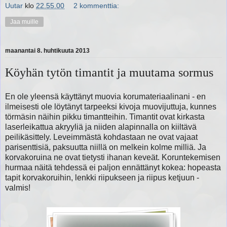
Uutar
klo
22.55.00
2 kommenttia:
Jaa muille
maanantai 8. huhtikuuta 2013
Köyhän tytön timantit ja muutama sormus
En ole yleensä käyttänyt muovia korumateriaalinani - en
ilmeisesti ole löytänyt tarpeeksi kivoja muovijuttuja, kunnes
törmäsin näihin pikku timantteihin. Timantit ovat kirkasta
laserleikattua akryyliä ja niiden alapinnalla on kiiltävä
peilikäsittely. Leveimmästä kohdastaan ne ovat vajaat
parisenttisiä, paksuutta niillä on melkein kolme milliä. Ja
korvakoruina ne ovat tietysti ihanan keveät. Koruntekemisen
hurmaa näitä tehdessä ei paljon ennättänyt kokea: hopeasta
tapit korvakoruihin, lenkki riipukseen ja riipus ketjuun -
valmis!