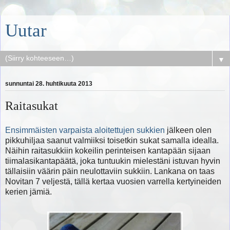
Uutar
▼
sunnuntai 28. huhtikuuta 2013
Raitasukat
Ensimmäisten varpaista aloitettujen sukkien
jälkeen olen
pikkuhiljaa saanut valmiiksi toisetkin sukat samalla idealla.
Näihin raitasukkiin kokeilin perinteisen kantapään sijaan
tiimalasikantapäätä, joka tuntuukin mielestäni istuvan hyvin
tällaisiin väärin päin neulottaviin sukkiin. Lankana on taas
Novitan 7 veljestä, tällä kertaa vuosien varrella kertyineiden
kerien jämiä.