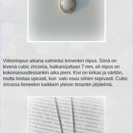
Viikonlopun aikana valmistui toinenkin riipus. Siinä on
kivenä cubic zirconia, halkaisijaltaan 7 mm, eli riipus on
kokonaisuudessankin aika pieni. Kivi on kirkas ja väritön,
mutta loistaa upeasti, kun valo osuu siihen sopivasti. Cubic
zirconia lieneekin kaikkein
yleisin timantin jäljitelmä.